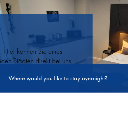
. Hier können Sie eines
nden Städten direkt bei uns
nfragen zwecksVorteile,
Where would you like to stay overnight?
ektbuchung)…