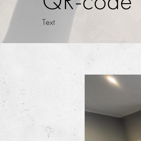
QR-code
Text